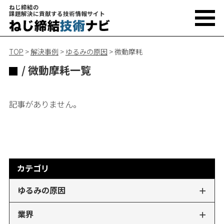
ねじ締結の
課題解決に貢献する技術情報サイト
TOP
>
解決事例
>
ゆるみの原因
>
微動摩耗
/ 微動摩耗一覧
記事がありません。
カテゴリ
ゆるみの原因
業界