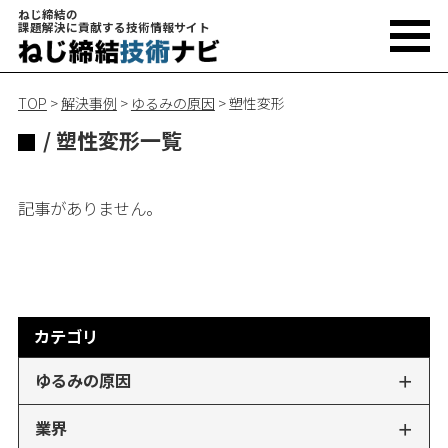
ねじ締結の
課題解決に貢献する技術情報サイト
TOP
>
解決事例
>
ゆるみの原因
>
塑性変形
/ 塑性変形一覧
記事がありません。
カテゴリ
ゆるみの原因
業界