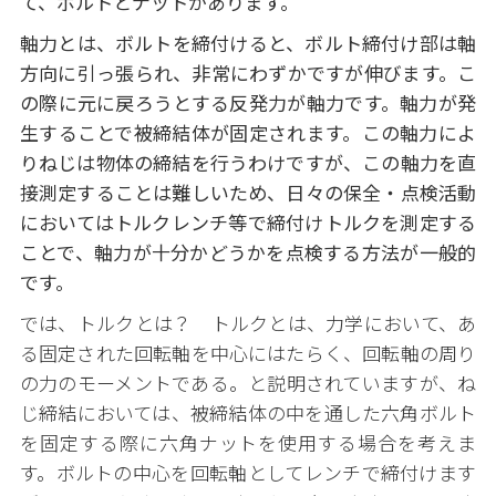
て、ボルトとナットがあります。
軸力とは、ボルトを締付けると、ボルト締付け部は軸
方向に引っ張られ、非常にわずかですが伸びます。
こ
の際に元に戻ろうとする反発力が軸力です。軸力が発
生することで被締結体が固定されます。
この軸力によ
りねじは物体の締結を行うわけですが、この軸力を直
接測定することは難しいため、日々の保全・点検
活動
においてはトルクレンチ等で締付けトルクを測定する
ことで、軸力が十分かどうかを点検する方法が一般的
です。
では、トルクとは？ トルクとは、力学において、あ
る固定された回転軸を中心にはたらく、回転軸の周り
の力のモーメントである。と説明されていますが、ね
じ締結においては、被締結体の中を通した六角ボルト
を固定する際に六角ナットを使用する場合を考えま
す。ボルトの中心を回転軸としてレンチで締付けます