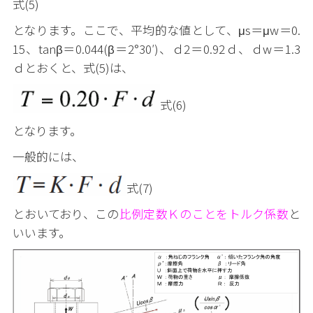
式(5)
となります。ここで、平均的な値として、μs＝μw＝0.
15、tanβ＝0.044(β＝2°30′)、ｄ2＝0.92ｄ、ｄw＝1.3
ｄとおくと、式(5)は、
式(6)
となります。
一般的には、
式(7)
とおいており、この
比例定数Ｋのことをトルク係数
と
いいます。