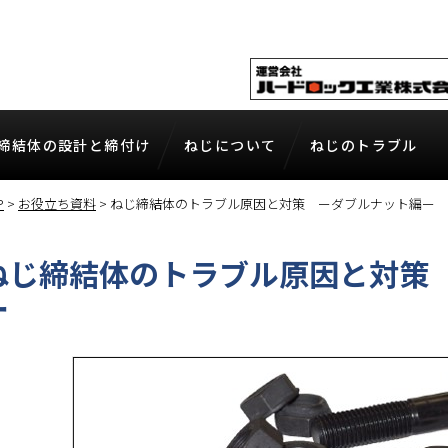
締結体の設計と締付け
ねじについて
ねじのトラブル
締結体の設計と締付け
ねじについて
ねじのトラブル
P
>
お役立ち資料
>
ねじ締結体のトラブル原因と対策 ーダブルナット編ー
じの力学
ねじの規格
ねじ締付け時のト
じ締結体の設計
ねじ部品の種類と使い方
ねじ締付け後のト
ねじ締結体のトラブル原因と対策
じの締付け方法
材料
その他（トラブル
ー
じの締付け工具
表面処理
ねじ部品の強さ