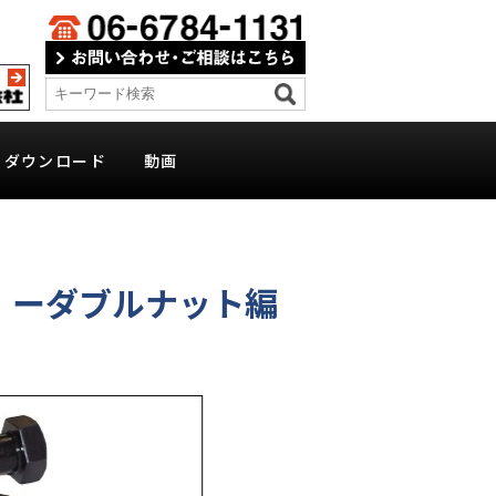
ダウンロード
動画
ラブル
ラブル
 ーダブルナット編
）