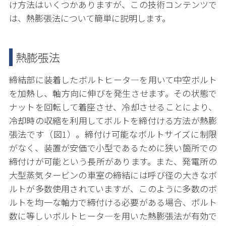
け方法はいくつかありますが、この技術コンテンツで
は、熱膨張法について簡単に説明します。
熱膨張法
締結部に装着したボルトヒータ―を用いて中空ボルト
を加熱し、軸方向に伸びを発生させます。その状態で
ナットを回転して着座させ、冷却させることにより、
冷却時の収縮を利用してボルトを締付ける方法が熱膨
張法です（図1）。締付け可能なボルトサイズに制限
がなく、装置が安価で小型であるために狭い箇所での
締付けが可能という長所があります。また、発電所の
大型蒸気タービンの車室の締結には呼び径の大きなボ
ルトが多数使用されていますが、このように多数のボ
ルトを均一な軸力で締付ける必要がある場合、ボルト
数に等しいボルトヒータ―を用いた熱膨張法が有効で