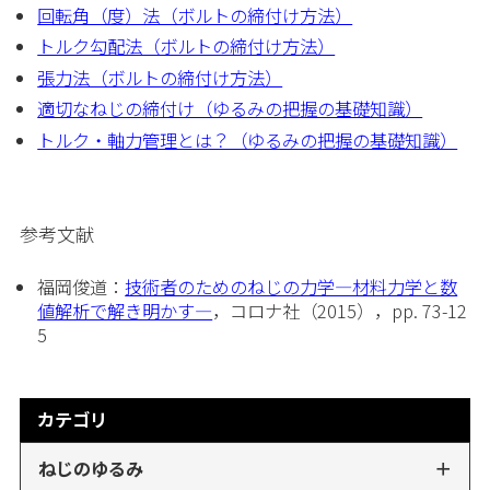
回転角（度）法（ボルトの締付け方法）
トルク勾配法（ボルトの締付け方法）
張力法（ボルトの締付け方法）
適切なねじの締付け（ゆるみの把握の基礎知識）
トルク・軸力管理とは？（ゆるみの把握の基礎知識）
参考文献
福岡俊道：
技術者のためのねじの力学―材料力学と数
値解析で解き明かす―
，コロナ社（2015），pp. 73-12
5
カテゴリ
ねじのゆるみ